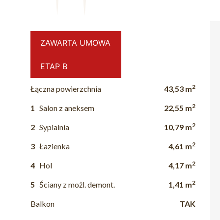
ZAWARTA UMOWA
ETAP B
2
Łączna powierzchnia
43,53 m
2
1
Salon z aneksem
22,55 m
2
2
Sypialnia
10,79 m
2
3
Łazienka
4,61 m
2
4
Hol
4,17 m
2
5
Ściany z możl. demont.
1,41 m
Balkon
TAK