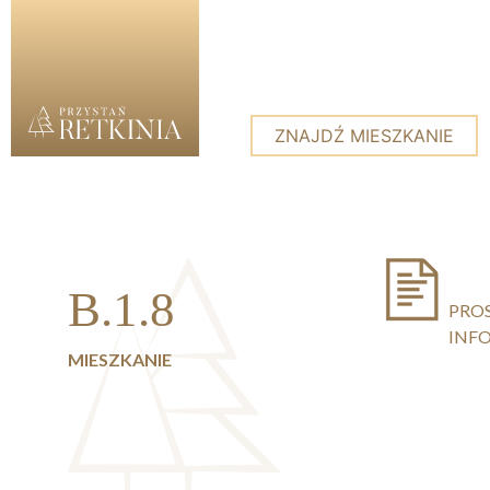
ZNAJDŹ MIESZKANIE
Skip to content
B.1.8
PRO
INF
MIESZKANIE