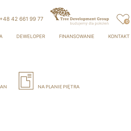
+48 42 661 99 77
0
Przystań Retkinia
A
DEWELOPER
FINANSOWANIE
KONTAKT
LAN
NA PLANIE PIĘTRA