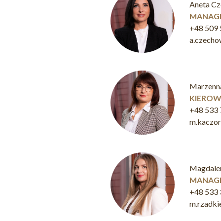
Aneta C
MANAGE
+48 509 
a.czech
Marzenn
KIEROW
+48 533 
m.kaczo
Magdale
MANAGE
+48 533 
m.rzadk