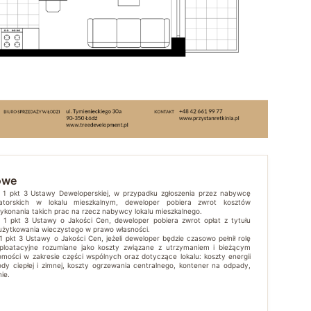
owe
t. 1 pkt 3 Ustawy Deweloperskiej, w przypadku zgłoszenia przez nabywcę
atorskich w lokalu mieszkalnym, deweloper pobiera zwrot kosztów
wykonania takich prac na rzecz nabywcy lokalu mieszkalnego.
t. 1 pkt 3 Ustawy o Jakości Cen, deweloper pobiera zwrot opłat z tytułu
 użytkowania wieczystego w prawo własności.
 1 pkt 3 Ustawy o Jakości Cen, jeżeli deweloper będzie czasowo pełnił rolę
sploatacyjne rozumiane jako koszty związane z utrzymaniem i bieżącym
mości w zakresie części wspólnych oraz dotyczące lokalu: koszty energii
ody ciepłej i zimnej, koszty ogrzewania centralnego, kontener na odpady,
ie.