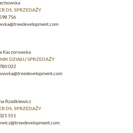
zechowska
R DS. SPRZEDAŻY
598 756
owska@treedevelopment.com
a Kaczorowska
NIK DZIAŁU SPRZEDAŻY
780 022
rowska@treedevelopment.com
na Rzadkiewicz
R DS. SPRZEDAŻY
321 551
iewicz@treedevelopment.com