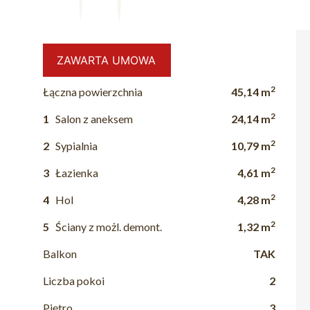
ZAWARTA UMOWA
2
Łączna powierzchnia
45,14 m
2
1
Salon z aneksem
24,14 m
2
2
Sypialnia
10,79 m
2
3
Łazienka
4,61 m
2
4
Hol
4,28 m
2
5
Ściany z możl. demont.
1,32 m
Balkon
TAK
Liczba pokoi
2
Piętro
3