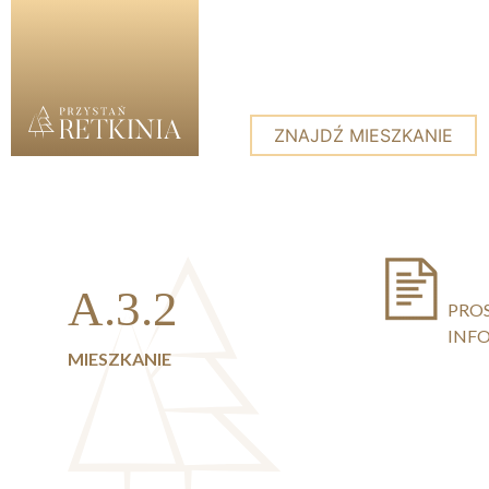
ZNAJDŹ MIESZKANIE
Skip to content
A.3.2
PRO
INF
MIESZKANIE