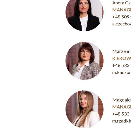
Aneta C
MANAGE
+48 509 
a.czech
Marzenn
KIEROW
+48 533 
m.kaczo
Magdale
MANAGE
+48 533 
m.rzadk