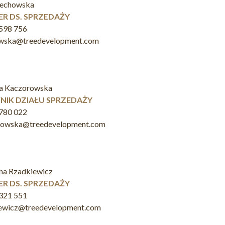
zechowska
R DS. SPRZEDAŻY
598 756
owska@treedevelopment.com
a Kaczorowska
NIK DZIAŁU SPRZEDAŻY
780 022
rowska@treedevelopment.com
na Rzadkiewicz
R DS. SPRZEDAŻY
321 551
iewicz@treedevelopment.com