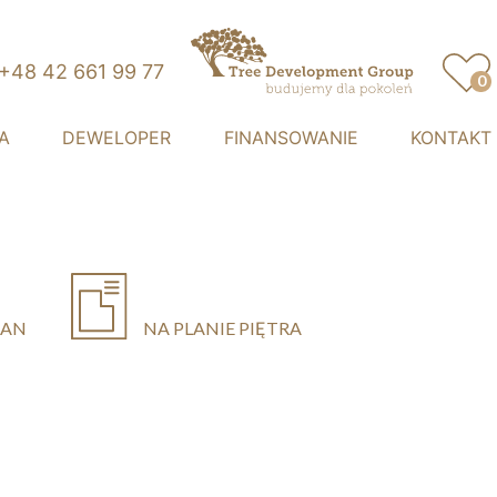
+48 42 661 99 77
0
Przystań Retkinia
A
DEWELOPER
FINANSOWANIE
KONTAKT
LAN
NA PLANIE PIĘTRA