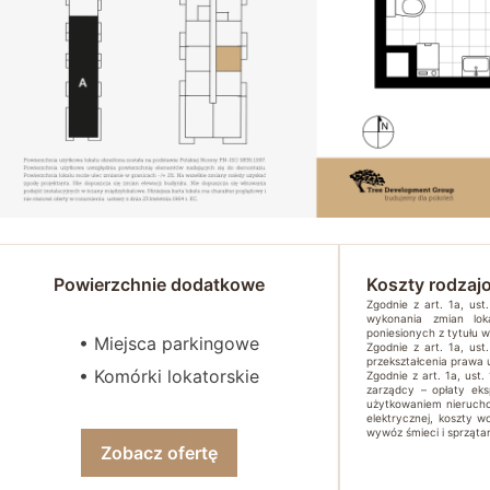
Powierzchnie dodatkowe
Koszty rodzaj
Zgodnie z art. 1a, us
wykonania zmian lok
poniesionych z tytułu 
• Miejsca parkingowe
Zgodnie z art. 1a, us
przekształcenia prawa
• Komórki lokatorskie
Zgodnie z art. 1a, ust.
zarządcy – opłaty ek
użytkowaniem nierucho
elektrycznej, koszty w
wywóz śmieci i sprzątan
Zobacz ofertę