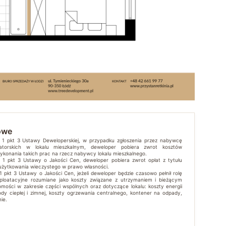
owe
t. 1 pkt 3 Ustawy Deweloperskiej, w przypadku zgłoszenia przez nabywcę
atorskich w lokalu mieszkalnym, deweloper pobiera zwrot kosztów
wykonania takich prac na rzecz nabywcy lokalu mieszkalnego.
t. 1 pkt 3 Ustawy o Jakości Cen, deweloper pobiera zwrot opłat z tytułu
 użytkowania wieczystego w prawo własności.
 1 pkt 3 Ustawy o Jakości Cen, jeżeli deweloper będzie czasowo pełnił rolę
sploatacyjne rozumiane jako koszty związane z utrzymaniem i bieżącym
mości w zakresie części wspólnych oraz dotyczące lokalu: koszty energii
ody ciepłej i zimnej, koszty ogrzewania centralnego, kontener na odpady,
ie.