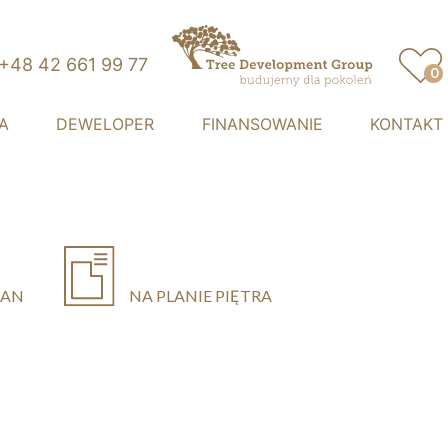
+48 42 661 99 77
0
Przystań Retkinia
A
DEWELOPER
FINANSOWANIE
KONTAKT
LAN
NA PLANIE PIĘTRA