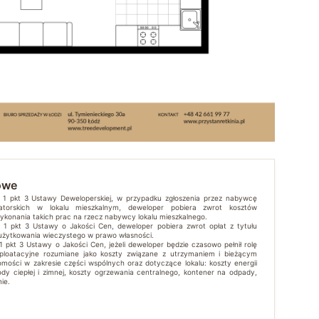
owe
t. 1 pkt 3 Ustawy Deweloperskiej, w przypadku zgłoszenia przez nabywcę
atorskich w lokalu mieszkalnym, deweloper pobiera zwrot kosztów
wykonania takich prac na rzecz nabywcy lokalu mieszkalnego.
t. 1 pkt 3 Ustawy o Jakości Cen, deweloper pobiera zwrot opłat z tytułu
 użytkowania wieczystego w prawo własności.
 1 pkt 3 Ustawy o Jakości Cen, jeżeli deweloper będzie czasowo pełnił rolę
sploatacyjne rozumiane jako koszty związane z utrzymaniem i bieżącym
mości w zakresie części wspólnych oraz dotyczące lokalu: koszty energii
ody ciepłej i zimnej, koszty ogrzewania centralnego, kontener na odpady,
ie.