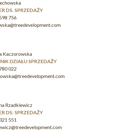
zechowska
R DS. SPRZEDAŻY
598 756
owska@treedevelopment.com
a Kaczorowska
NIK DZIAŁU SPRZEDAŻY
780 022
rowska@treedevelopment.com
na Rzadkiewicz
R DS. SPRZEDAŻY
321 551
iewicz@treedevelopment.com