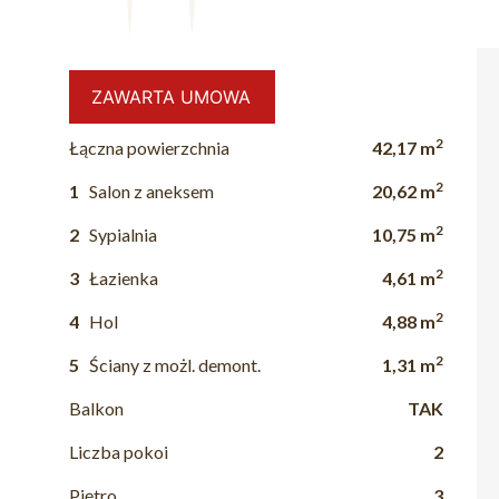
ZAWARTA UMOWA
2
Łączna powierzchnia
42,17 m
2
1
Salon z aneksem
20,62 m
2
2
Sypialnia
10,75 m
2
3
Łazienka
4,61 m
2
4
Hol
4,88 m
2
5
Ściany z możl. demont.
1,31 m
Balkon
TAK
Liczba pokoi
2
Piętro
3