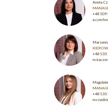
Aneta C
MANAGE
+48 509 
a.czech
Marzenn
KIEROW
+48 533 
m.kaczo
Magdale
MANAGE
+48 533 
m.rzadk