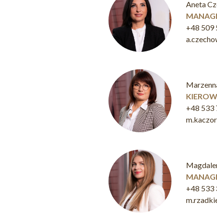
Aneta C
MANAGE
+48 509 
a.czech
Marzenn
KIEROW
+48 533 
m.kaczo
Magdale
MANAGE
+48 533 
m.rzadk