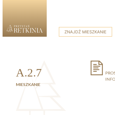
ZNAJDŹ MIESZKANIE
Skip to content
A.2.7
PRO
INF
MIESZKANIE