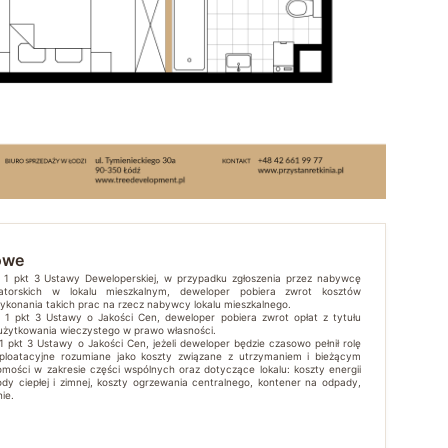
owe
t. 1 pkt 3 Ustawy Deweloperskiej, w przypadku zgłoszenia przez nabywcę
atorskich w lokalu mieszkalnym, deweloper pobiera zwrot kosztów
wykonania takich prac na rzecz nabywcy lokalu mieszkalnego.
t. 1 pkt 3 Ustawy o Jakości Cen, deweloper pobiera zwrot opłat z tytułu
 użytkowania wieczystego w prawo własności.
 1 pkt 3 Ustawy o Jakości Cen, jeżeli deweloper będzie czasowo pełnił rolę
sploatacyjne rozumiane jako koszty związane z utrzymaniem i bieżącym
mości w zakresie części wspólnych oraz dotyczące lokalu: koszty energii
ody ciepłej i zimnej, koszty ogrzewania centralnego, kontener na odpady,
ie.