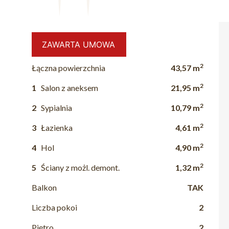
ZAWARTA UMOWA
2
Łączna powierzchnia
43,57 m
2
1
Salon z aneksem
21,95 m
2
2
Sypialnia
10,79 m
2
3
Łazienka
4,61 m
2
4
Hol
4,90 m
2
5
Ściany z możl. demont.
1,32 m
Balkon
TAK
Liczba pokoi
2
Piętro
2