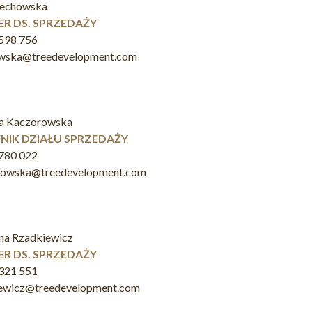
zechowska
R DS. SPRZEDAŻY
598 756
owska@treedevelopment.com
a Kaczorowska
NIK DZIAŁU SPRZEDAŻY
780 022
rowska@treedevelopment.com
na Rzadkiewicz
R DS. SPRZEDAŻY
321 551
iewicz@treedevelopment.com