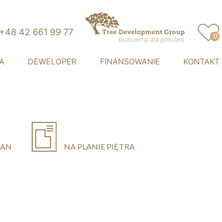
+48 42 661 99 77
0
Przystań Retkinia
A
DEWELOPER
FINANSOWANIE
KONTAKT
LAN
NA PLANIE PIĘTRA