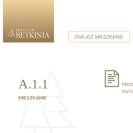
ZNAJDŹ MIESZKANIE
Skip to content
A.1.1
PRO
INF
MIESZKANIE