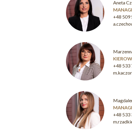
Aneta C
MANAGE
+48 509 
a.czech
Marzenn
KIEROW
+48 533 
m.kaczo
Magdale
MANAGE
+48 533 
m.rzadk