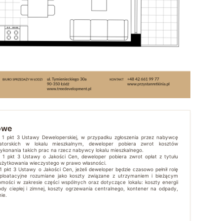
owe
t. 1 pkt 3 Ustawy Deweloperskiej, w przypadku zgłoszenia przez nabywcę
atorskich w lokalu mieszkalnym, deweloper pobiera zwrot kosztów
wykonania takich prac na rzecz nabywcy lokalu mieszkalnego.
t. 1 pkt 3 Ustawy o Jakości Cen, deweloper pobiera zwrot opłat z tytułu
 użytkowania wieczystego w prawo własności.
 1 pkt 3 Ustawy o Jakości Cen, jeżeli deweloper będzie czasowo pełnił rolę
sploatacyjne rozumiane jako koszty związane z utrzymaniem i bieżącym
mości w zakresie części wspólnych oraz dotyczące lokalu: koszty energii
ody ciepłej i zimnej, koszty ogrzewania centralnego, kontener na odpady,
ie.