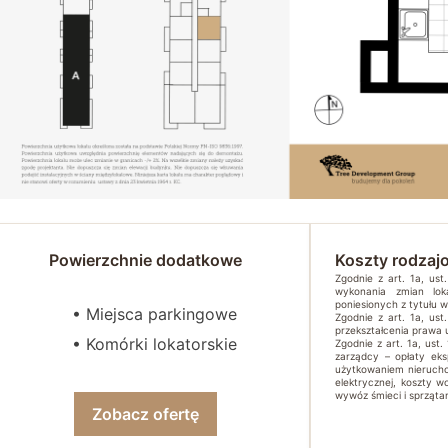
Powierzchnie dodatkowe
Koszty rodzaj
Zgodnie z art. 1a, us
wykonania zmian lok
poniesionych z tytułu 
• Miejsca parkingowe
Zgodnie z art. 1a, us
przekształcenia prawa
• Komórki lokatorskie
Zgodnie z art. 1a, ust.
zarządcy – opłaty ek
użytkowaniem nierucho
elektrycznej, koszty w
wywóz śmieci i sprzątan
Zobacz ofertę