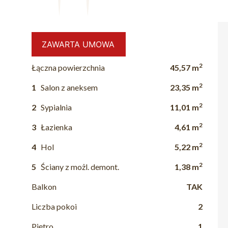
ZAWARTA UMOWA
2
Łączna powierzchnia
45,57 m
2
1
Salon z aneksem
23,35 m
2
2
Sypialnia
11,01 m
2
3
Łazienka
4,61 m
2
4
Hol
5,22 m
2
5
Ściany z możl. demont.
1,38 m
Balkon
TAK
Liczba pokoi
2
Piętro
1