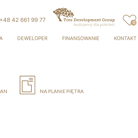
+48 42 661 99 77
0
Przystań Retkinia
A
DEWELOPER
FINANSOWANIE
KONTAKT
LAN
NA PLANIE PIĘTRA