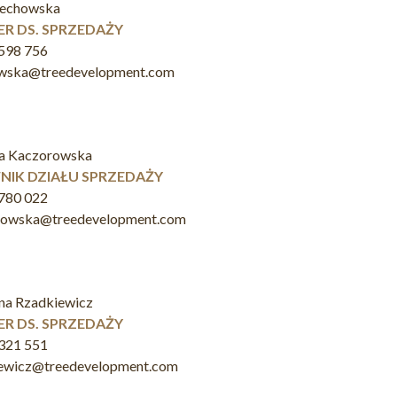
zechowska
R DS. SPRZEDAŻY
598 756
owska@treedevelopment.com
a Kaczorowska
NIK DZIAŁU SPRZEDAŻY
780 022
rowska@treedevelopment.com
na Rzadkiewicz
R DS. SPRZEDAŻY
321 551
iewicz@treedevelopment.com