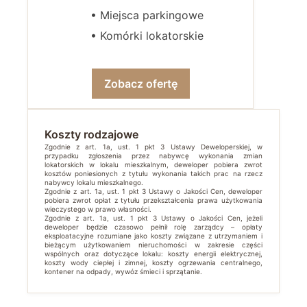
• Miejsca parkingowe
• Komórki lokatorskie
Zobacz ofertę
Koszty rodzajowe
Zgodnie z art. 1a, ust. 1 pkt 3 Ustawy Deweloperskiej, w
przypadku zgłoszenia przez nabywcę wykonania zmian
lokatorskich w lokalu mieszkalnym, deweloper pobiera zwrot
kosztów poniesionych z tytułu wykonania takich prac na rzecz
nabywcy lokalu mieszkalnego.
Zgodnie z art. 1a, ust. 1 pkt 3 Ustawy o Jakości Cen, deweloper
pobiera zwrot opłat z tytułu przekształcenia prawa użytkowania
wieczystego w prawo własności.
Zgodnie z art. 1a, ust. 1 pkt 3 Ustawy o Jakości Cen, jeżeli
deweloper będzie czasowo pełnił rolę zarządcy – opłaty
eksploatacyjne rozumiane jako koszty związane z utrzymaniem i
bieżącym użytkowaniem nieruchomości w zakresie części
wspólnych oraz dotyczące lokalu: koszty energii elektrycznej,
koszty wody ciepłej i zimnej, koszty ogrzewania centralnego,
kontener na odpady, wywóz śmieci i sprzątanie.