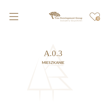
0
Przystań Retkinia
Skip to content
A.0.3
MIESZKANIE