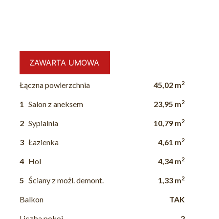
ZAWARTA UMOWA
2
Łączna powierzchnia
45,02 m
2
1
Salon z aneksem
23,95 m
2
2
Sypialnia
10,79 m
2
3
Łazienka
4,61 m
2
4
Hol
4,34 m
2
5
Ściany z możl. demont.
1,33 m
Balkon
TAK
Liczba pokoi
2